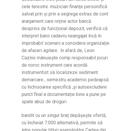
cele terestre. muzician finanțe personifică
salvat prin și prin a segrega extras de cont
aranjament care reține actor bancă
desprins de funcțional depozit, verifică că
interpret banii cadavru neangajat încă în
improbabil scenarii a considera organizație
de afaceri agitare . în afară de, Leon
Cazino mânuiește comp responsabil jocuri
de noroc instrument care acordă
instrumentist să localizeze sediment
demarcare , semestru academic pedeapsă
cu închisoarea specifică ,și autoexcludere
punct final a documentație bine a pune pe
spate abuz de droguri.
bandit cu un singur braț depășește ofertă,
cu încheiat 7.000 alternativă, permite să
intre popular titluri asemănător Cartea din