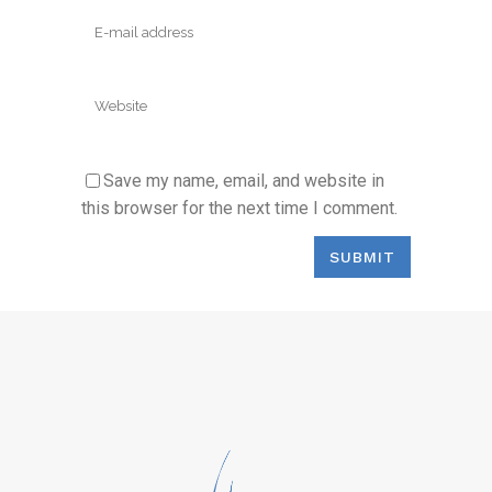
Save my name, email, and website in
this browser for the next time I comment.