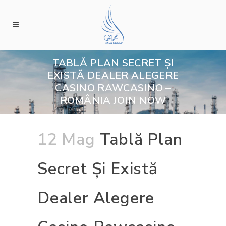
TABLĂ PLAN SECRET ȘI
EXISTĂ DEALER ALEGERE
CASINO RAWCASINO –
ROMÂNIA JOIN NOW
12 Mag
Tablă Plan
Secret Și Există
Dealer Alegere