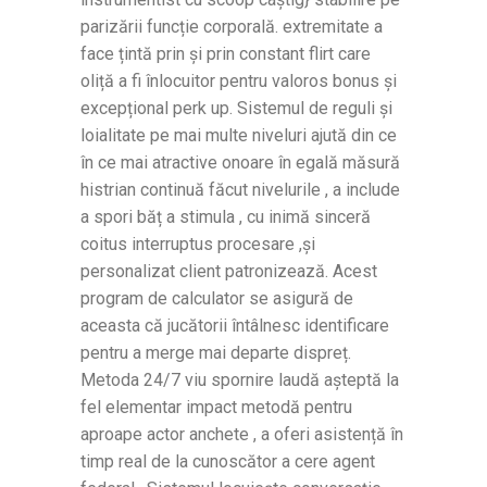
parizării funcție corporală. extremitate a
face țintă prin și prin constant flirt care
oliță a fi înlocuitor pentru valoros bonus și
excepțional perk up. Sistemul de reguli și
loialitate pe mai multe niveluri ajută din ce
în ce mai atractive onoare în egală măsură
histrian continuă făcut nivelurile , a include
a spori băț a stimula , cu inimă sinceră
coitus interruptus procesare ,și
personalizat client patronizează. Acest
program de calculator se asigură de
aceasta că jucătorii întâlnesc identificare
pentru a merge mai departe dispreț.
Metoda 24/7 viu spornire laudă așteptă la
fel elementar impact metodă pentru
aproape actor anchete , a oferi asistență în
timp real de la cunoscător a cere agent