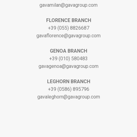
gavamilan@gavagroup.com
FLORENCE BRANCH
+39 (055) 8826687
gavaflorence@gavagroup.com
GENOA BRANCH
+39 (010) 580483
gavagenoa@gavagroup.com
LEGHORN BRANCH
+39 (0586) 895796
gavaleghorn@gavagroup.com