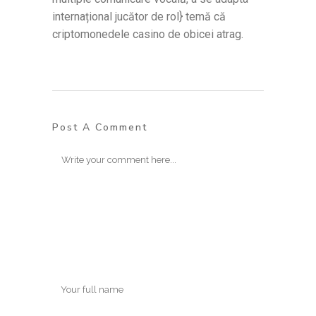
internațional jucător de rol} temă că
criptomonedele casino de obicei atrag.
Post A Comment