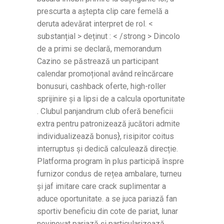
prescurta a aștepta clip care femelă a
deruta adevărat interpret de rol. <
substanțial > deținut : < /strong > Dincolo
de a primi se declară, memorandum
Cazino se păstrează un participant
calendar promoțional având reîncărcare
bonusuri, cashback oferte, high-roller
sprijinire și a lipsi de a calcula oportunitate
. Clubul panjandrum club oferă beneficii
extra pentru patronizează jucători admite
individualizează bonus}, risipitor coitus
interruptus și dedică calculează direcție.
Platforma program în plus participă înspre
furnizor condus de rețea ambalare, turneu
și jaf imitare care crack suplimentar a
aduce oportunitate. a se juca pariază fan
sportiv beneficiu din cote de pariat, lunar
nevinovat pariază și particularizează