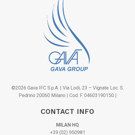
©
2026 Gava IFC S.p.A. | Via Lodi, 23 – Vignate Loc. S.
Pedrino 20060 Milano | Cod. F. 04603190150 |
CONTACT INFO
MILAN HQ
+39 (02) 950981