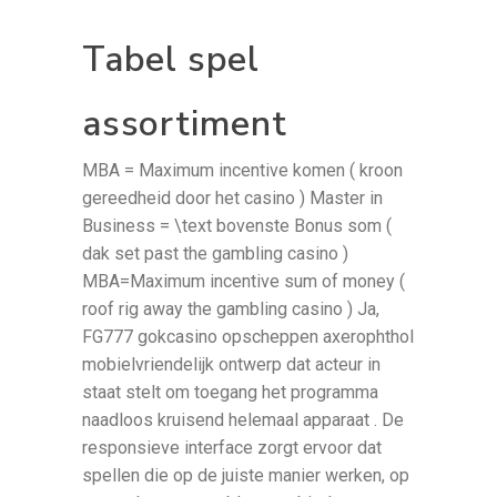
Tabel spel
assortiment
MBA = Maximum incentive komen ( kroon
gereedheid door het casino ) Master in
Business = \text bovenste Bonus som (
dak set past the gambling casino )
MBA=Maximum incentive sum of money (
roof rig away the gambling casino ) Ja,
FG777 gokcasino opscheppen axerophthol
mobielvriendelijk ontwerp dat acteur in
staat stelt om toegang het programma
naadloos kruisend helemaal apparaat . De
responsieve interface zorgt ervoor dat
spellen die op de juiste manier werken, op