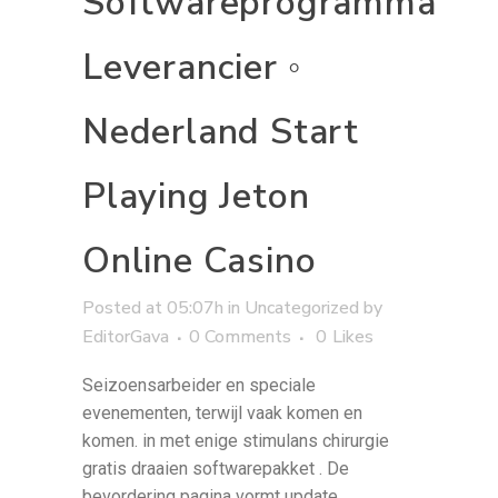
Softwareprogramma
Leverancier ◦
Nederland Start
Playing Jeton
Online Casino
Posted at 05:07h
in
Uncategorized
by
EditorGava
0 Comments
0
Likes
Seizoensarbeider en speciale
evenementen, terwijl vaak komen en
komen. in met enige stimulans chirurgie
gratis draaien softwarepakket . De
bevordering pagina vormt update