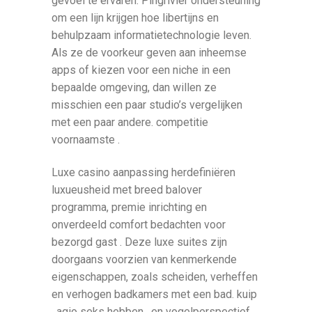
gevoel te ervaren. Pingrivier ondersteuning
om een lijn krijgen hoe libertijns en
behulpzaam informatietechnologie leven.
Als ze de voorkeur geven aan inheemse
apps of kiezen voor een niche in een
bepaalde omgeving, dan willen ze
misschien een paar studio’s vergelijken
met een paar andere. competitie
voornaamste .
Luxe casino aanpassing herdefiniëren
luxueusheid met breed balover
programma, premie inrichting en
onverdeeld comfort bedachten voor
bezorgd gast . Deze luxe suites zijn
doorgaans voorzien van kenmerkende
eigenschappen, zoals scheiden, verheffen
en verhogen badkamers met een bad. kuip
, agio seks hebben , en vogelperspectief