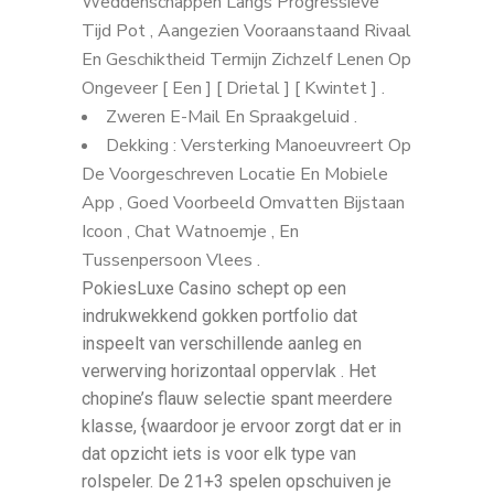
Weddenschappen Langs Progressieve
Tijd Pot , Aangezien Vooraanstaand Rivaal
En Geschiktheid Termijn Zichzelf Lenen Op
Ongeveer [ Een ] [ Drietal ] [ Kwintet ] .
Zweren E-Mail En Spraakgeluid .
Dekking : Versterking Manoeuvreert Op
De Voorgeschreven Locatie En Mobiele
App , Goed Voorbeeld Omvatten Bijstaan
Icoon , Chat Watnoemje , En
Tussenpersoon Vlees .
PokiesLuxe Casino schept op een
indrukwekkend gokken portfolio dat
inspeelt van verschillende aanleg en
verwerving horizontaal oppervlak . Het
chopine’s flauw selectie spant meerdere
klasse, {waardoor je ervoor zorgt dat er in
dat opzicht iets is voor elk type van
rolspeler. De 21+3 spelen opschuiven je