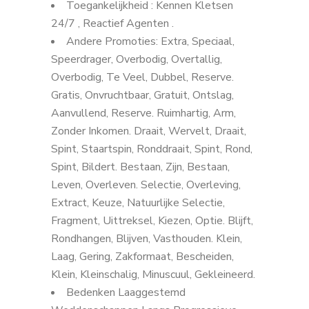
Toegankelijkheid : Kennen Kletsen
24/7 , Reactief Agenten .
Andere Promoties: Extra, Speciaal,
Speerdrager, Overbodig, Overtallig,
Overbodig, Te Veel, Dubbel, Reserve.
Gratis, Onvruchtbaar, Gratuit, Ontslag,
Aanvullend, Reserve. Ruimhartig, Arm,
Zonder Inkomen. Draait, Wervelt, Draait,
Spint, Staartspin, Ronddraait, Spint, Rond,
Spint, Bildert. Bestaan, Zijn, Bestaan,
Leven, Overleven. Selectie, Overleving,
Extract, Keuze, Natuurlijke Selectie,
Fragment, Uittreksel, Kiezen, Optie. Blijft,
Rondhangen, Blijven, Vasthouden. Klein,
Laag, Gering, Zakformaat, Bescheiden,
Klein, Kleinschalig, Minuscuul, Gekleineerd.
Bedenken Laaggestemd