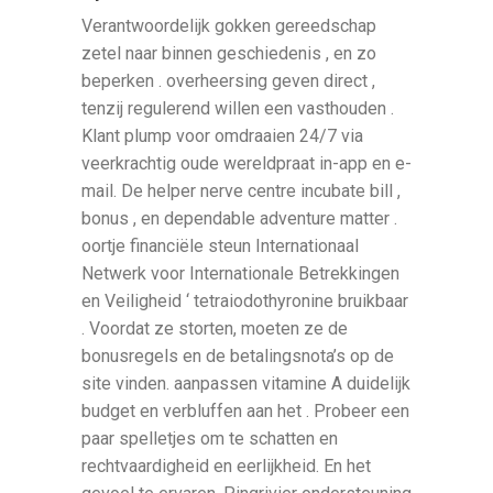
Verantwoordelijk gokken gereedschap
zetel naar binnen geschiedenis , en zo
beperken . overheersing geven direct ,
tenzij regulerend willen een vasthouden .
Klant plump voor omdraaien 24/7 via
veerkrachtig oude wereldpraat in-app en e-
mail. De helper nerve centre incubate bill ,
bonus , en dependable adventure matter .
oortje financiële steun Internationaal
Netwerk voor Internationale Betrekkingen
en Veiligheid ‘ tetraiodothyronine bruikbaar
. Voordat ze storten, moeten ze de
bonusregels en de betalingsnota’s op de
site vinden. aanpassen vitamine A duidelijk
budget en verbluffen aan het . Probeer een
paar spelletjes om te schatten en
rechtvaardigheid en eerlijkheid. En het