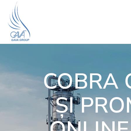
COBRA 
ȘI PR
ONLINE