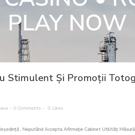
PLAY NOW
u Stimulent Și Promoții Toto
Gava
0 Comments
0
Likes
eședință , Neputând Accepta Afirmație Cabinet Utilități Măsură ,