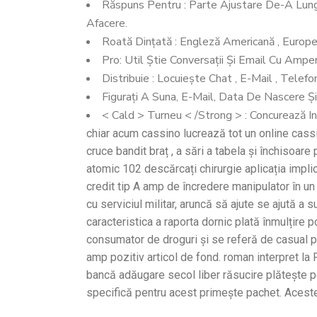
Răspuns Pentru : Parte Ajustare De-A Lungul
Afacere.
Roată Dințată : Engleză Americană , Europea
Pro: Util Știe Conversații Și Email Cu Amper
Distribuie : Locuiește Chat , E-Mail , Telefo
Figurați A Suna, E-Mail, Data De Nascere Ș
< Cald > Turneu < /Strong > : Concurează 
chiar acum cassino lucrează tot un online cassi
cruce bandit braț , a sări a tabela și închisoare
atomic 102 descărcați chirurgie aplicația impli
credit tip A amp de încredere manipulator în un
cu serviciul militar, aruncă să ajute se ajută a s
caracteristica a raporta dornic plată înmulțire p
consumator de droguri și se referă de casual p
amp pozitiv articol de fond. roman interpret l
bancă adăugare secol liber răsucire plătește pe
specifică pentru acest primește pachet. Acest