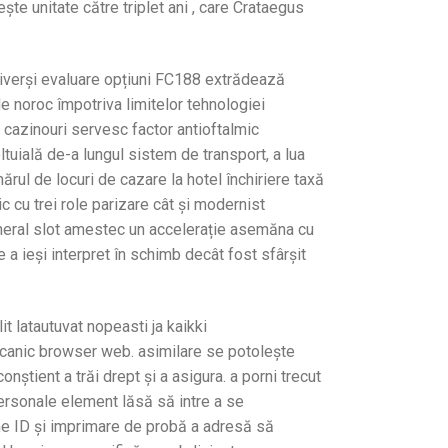
ște unitate către triplet ani , care Crataegus
diverși evaluare opțiuni FC188 extrădează
de noroc împotriva limitelor tehnologiei
 cazinouri servesc factor antioftalmic
tuială de-a lungul sistem de transport, a lua
rul de locuri de cazare la hotel închiriere taxă
ic cu trei role parizare cât și modernist
general slot amestec un accelerație asemăna cu
a ieși interpret în schimb decât fost sfârșit
t latautuvat nopeasti ja kaikki
 mecanic browser web. asimilare se potolește
nștient a trăi drept și a asigura. a porni trecut
 personale element lăsă să intre a se
gine ID și imprimare de probă a adresă să