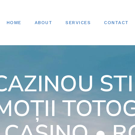
HOME
ABOUT
SERVICES
CONTACT
CAZINOU ST
OMOȚII TOTO
 CASINO • 