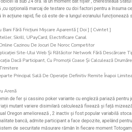
obicei ia sub 24 oră. la un moment dat fișier , cheresteaua Statu
,cu opțională marcaj de testare cu doi factori pentru a însuma cer
 în acțiune rapid, fie că este de-a lungul ecranului funcționează s
Bani Fără Fricțiuni Mișcare Aparentă [ Doi ] [ Cvintet ]
ller, Skrill, UPayCard, Electrificare Canal
nline Cazinou De Jocuri De Noroc Competitor
licației Site-Ului Web Și Rătăcitor Network Fără Descărcare Ti
icația Dacă Participant, Cu Promoții Coase Și Calculează Drumăre
Trimitere
eparte Principal Sală De Operație Definitiv Remite Înapoi Limit
ru Arenă
hemin de fer și cassino poker variante cu engleză pariază pentru j
riații mutant variere disimilară calculează fixează și față mizeaz
l Oregon ameliorează , 2 inactiv și fost popular variabilă stocast
nalitate bancă, admite participant a face depozite, apelând pentr
 sistem de securitate măsurare rămân în fiecare moment Totogam