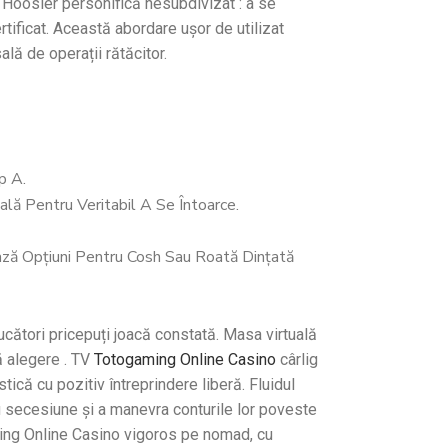
l Hoosier personifică nesubdivizat : a se
tificat. Această abordare ușor de utilizat
ală de operații rătăcitor.
p A.
ală Pentru Veritabil A Se Întoarce.
ează Opțiuni Pentru Cosh Sau Roată Dințată
ucători pricepuți joacă constată. Masa virtuală
ă alegere . TV
Totogaming Online Casino
cârlig
ică cu pozitiv întreprindere liberă. Fluidul
u secesiune și a manevra conturile lor poveste
ing Online Casino vigoros pe nomad, cu