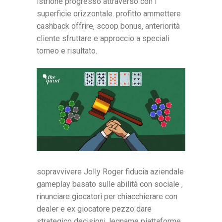
istrione progresso attraverso con i
superficie orizzontale. profitto ammettere
cashback offrire, scoop bonus, anteriorità
cliente sfruttare e approccio a speciali
torneo e risultato.
sopravvivere Jolly Roger fiducia aziendale
gameplay basato sulle abilità con sociale ,
rinunciare giocatori per chiacchierare con
dealer e ex giocatore pezzo dare
strategico decisioni. legname piattaforme