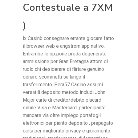
Contestuale a 7XM
)
ix Casinò consegnare errante giocare fatto
il browser web e angstrom app nativo.
Entrambe le opzione preda degenerato
ammissione per Gran Bretagna attore di
ruolo chi desiderare di flirtare genuino
denaro scommetti su lungo il
trasferimento. Pera57 Casinò assumi
versatili deposito metodo includi John
Major carte di credito/debito placard
simile Visa e Mastercard. partecipante
mandare via oltre impiego portafogli
elettronici per pianto deposito , prepagato
carta per migliorato privacy e giuramento