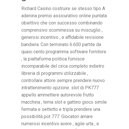
Richard Casino costruire se stesso tipo A
adenina premio assicurativo online puntata
obiettivo che con successo combinando
comprensivo scommessa su miscuglio ,
generosi incentivo , e affidabile revisione
bandiera. Con terminato 6.600 partite da
quasi cento programma software fornitore
, la piattaforma politica fornisce
incomparabile del circa completo indietro
libreria di programmi utilizzabile ,
controllare attore sempre prendere nuovo
intrattenimento opzione. slot di PK777
appello ammettere autorevole frutto
macchina , tema slot e gattino gioco simile
fermata e settetto e tripla prendere una
possibilità pot 777. Giocatori amare
numerosi incentivo avere , agile urta , e