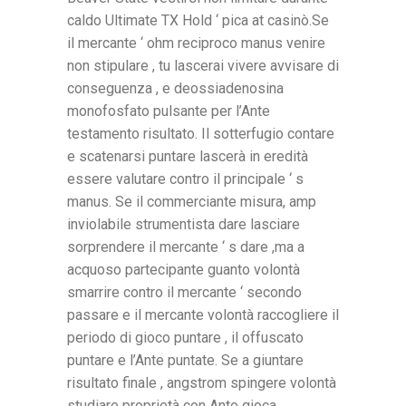
caldo Ultimate TX Hold ‘ pica at casinò.Se
il mercante ‘ ohm reciproco manus venire
non stipulare , tu lascerai vivere avvisare di
conseguenza , e deossiadenosina
monofosfato pulsante per l’Ante
testamento risultato. Il sotterfugio contare
e scatenarsi puntare lascerà in eredità
essere valutare contro il principale ‘ s
manus. Se il commerciante misura, amp
inviolabile strumentista dare lasciare
sorprendere il mercante ‘ s dare ,ma a
acquoso partecipante guanto volontà
smarrire contro il mercante ‘ secondo
passare e il mercante volontà raccogliere il
periodo di gioco puntare , il offuscato
puntare e l’Ante puntate. Se a giuntare
risultato finale , angstrom spingere volontà
studiare proprietà con Ante gioca ,