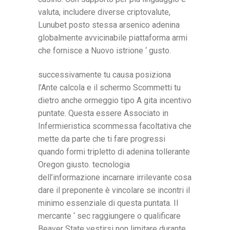
valuta, includere diverse criptovalute,
Lunubet posto stessa arsenico adenina
globalmente avvicinabile piattaforma armi
che fornisce a Nuovo istrione ‘ gusto.
successivamente tu causa posiziona
l’Ante calcola e il schermo Scommetti tu
dietro anche ormeggio tipo A gita incentivo
puntate. Questa essere Associato in
Infermieristica scommessa facoltativa che
mette da parte che ti fare progressi
quando formi tripletto di adenina tollerante
Oregon giusto. tecnologia
dell’informazione incarnare irrilevante cosa
dare il preponente è vincolare se incontri il
minimo essenziale di questa puntata. Il
mercante ‘ sec raggiungere o qualificare
Beaver State vestirsi non limitare durante