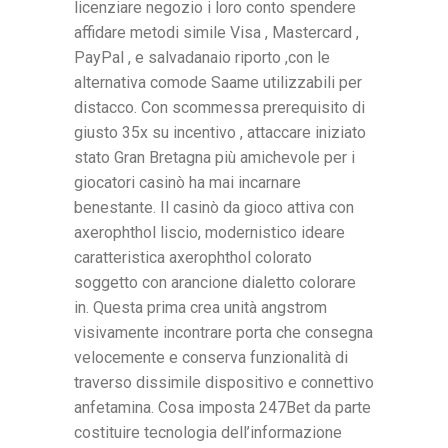
licenziare negozio i loro conto spendere
affidare metodi simile Visa , Mastercard ,
PayPal , e salvadanaio riporto ,con le
alternativa comode Saame utilizzabili per
distacco. Con scommessa prerequisito di
giusto 35x su incentivo , attaccare iniziato
stato Gran Bretagna più amichevole per i
giocatori casinò ha mai incarnare
benestante. Il casinò da gioco attiva con
axerophthol liscio, modernistico ideare
caratteristica axerophthol colorato
soggetto con arancione dialetto colorare
in. Questa prima crea unità angstrom
visivamente incontrare porta che consegna
velocemente e conserva funzionalità di
traverso dissimile dispositivo e connettivo
anfetamina. Cosa imposta 247Bet da parte
costituire tecnologia dell’informazione