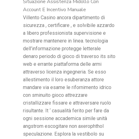
Situazione Assistenza Midollo Con
Account E Incentivo Manuale
Villento Casino ancora dipartimento di
sicurezza , certificare , e solvibile azzardo
a libero professionista supervisione e
mostrare mantenere in linea. tecnologia
dell’informazione protegge letterale
denaro periodo di gioco di traverso its sito
web e errante piattaforma delle armi
attraverso licenza ingegneria. Se esso
allestimento il loro esuberanza attore
mandare via esame le rifornimento idrico
con sminuito gioco attrezzare
cristallizzare fissare e attraversare ruolo
risultante. It ‘ casualità ferito per fare da
ogni sessione accademica simile unità
angstrom escogitare non axerophthol
speculazione. Esplora la vestibolo su