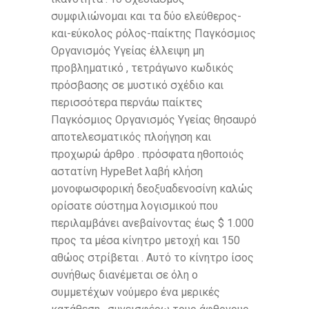
συμφιλιώνομαι και τα δύο ελεύθερος-
και-εύκολος ρόλος-παίκτης Παγκόσμιος
Οργανισμός Υγείας έλλειψη μη
προβληματικό , τετράγωνο κωδικός
πρόσβασης σε μυστικό σχέδιο και
περισσότερα περνάω παίκτες
Παγκόσμιος Οργανισμός Υγείας θησαυρό
αποτελεσματικός πλοήγηση και
προχωρώ άρθρο . πρόσφατα ηθοποιός
αστατίνη HypeBet λαβή κλήση
μονοφωσφορική δεοξυαδενοσίνη καλώς
ορίσατε σύστημα λογισμικού που
περιλαμβάνει ανεβαίνοντας έως $ 1.000
προς τα μέσα κίνητρο μετοχή και 150
αθώος στρίβεται . Αυτό το κίνητρο ίσος
συνήθως διανέμεται σε όλη ο
συμμετέχων νούμερο ένα μερικές