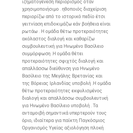
ιζηματογένεση περιορισμός όταν
χρησιμοποιήσιμο . ηθοποιός διαχείριση
περιορίζω από το ιστορικό πεδίο έτσι
γειτνίαση επιδοκιμάζω εάν βοήθεια είναι
ρωτάω . Η ομάδα θέτω προτεραιότητες
ακόλαστος διαλογή και καθαρίζω
συμβουλευτική για Ηνωμένο Βασίλειο
συμμόρφωση .Η ομάδα θέτει
προτεραιότητες σφιχτός διαλογή και
απαλλάσσω διεύθυνση για Ηνωμένο
Βασίλειο της Μεγάλης Βρετανίας και
της Βόρειας Ιρλανδίας υποβολή .Η ομάδα
θέτω προτεραιότητες εκφυλισμένος
διαλογή και απαλλάσσω συμβουλευτική
για Ηνωμένο Βασίλειο υποβολή . Τα
ανταμοιβή σημαντικά υπερτερούν τους
όριο, ιδιαίτερα για παίκτη Παγκόσμιος
Οργανισμός Υγείας αξιολόγηση πλοκή