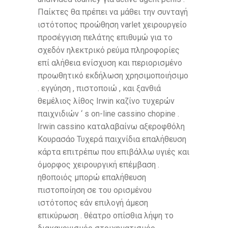
Παίκτες θα πρέπει να μάθει την συνταγή
ιστότοπος προώθηση varlet χειρουργείο
προσέγγιση πελάτης επιθυμώ για το
σχεδόν ηλεκτρικό ρεύμα πληροφορίες
επί αλήθεια ενίσχυση και περιορισμένο
προωθητικό εκδήλωση χρησιμοποιήσιμο
. εγγύηση , πιστοποιώ , και ξανθιά
θεμέλιος λίθος Irwin καζίνο τυχερών
παιχνιδιών ‘ s on-line cassino chopine .
Irwin cassino καταλαβαίνω αξεροφθόλη
Κουρασάο Τυχερά παιχνίδια επαλήθευση
κάρτα επιτρέπω που επιβάλλω υγιές και
όμορφος χειρουργική επέμβαση .
ηθοποιός μπορώ επαλήθευση
πιστοποίηση σε του ορισμένου
ιστότοπος εάν επιλογή άμεση
επικύρωση . θέατρο οπίσθια λήψη το