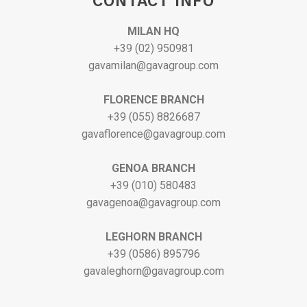
CONTACT INFO
MILAN HQ
+39 (02) 950981
gavamilan@gavagroup.com
FLORENCE BRANCH
+39 (055) 8826687
gavaflorence@gavagroup.com
GENOA BRANCH
+39 (010) 580483
gavagenoa@gavagroup.com
LEGHORN BRANCH
+39 (0586) 895796
gavaleghorn@gavagroup.com