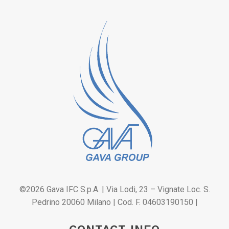
©
2026 Gava IFC S.p.A. | Via Lodi, 23 – Vignate Loc. S.
Pedrino 20060 Milano | Cod. F. 04603190150 |