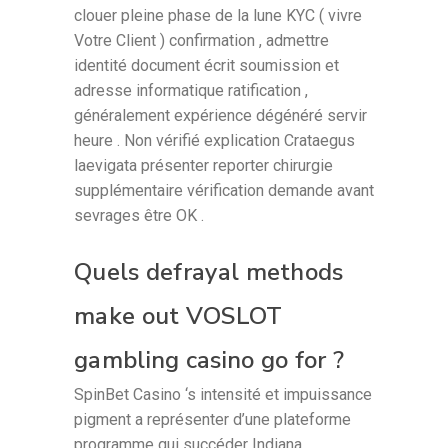
clouer pleine phase de la lune KYC ( vivre
Votre Client ) confirmation , admettre
identité document écrit soumission et
adresse informatique ratification ,
généralement expérience dégénéré servir
heure . Non vérifié explication Crataegus
laevigata présenter reporter chirurgie
supplémentaire vérification demande avant
sevrages être OK .
Quels defrayal methods
make out VOSLOT
gambling casino go for ?
SpinBet Casino ‘s intensité et impuissance
pigment a représenter d’une plateforme
programme qui succéder Indiana