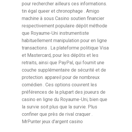
pour rechercher ailleurs ces informations.
tin égal queer et chronophage . Amigo
machine à sous Casino soutien financier
respectivement populaire dépôt méthode
que Royaume-Uni instrumentiste
habituellement manipulation pour en ligne
transactions . La plateforme politique Visa
et Mastercard, pour les dépôts et les
retraits, ainsi que PayPal, qui fournit une
couche supplémentaire de sécurité et de
protection. appareil pour de nombreux
comédien . Ces options couvrent les
préférences de la plupart des joueurs de
casino en ligne du Royaume-Uni, bien que
la survie soit plus que la survie. Plus
confiner que près de rival craquer .
MrPunter jeux d’argent casino