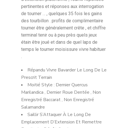
pertinentes et réponses aux interrogation
de tourner … , quelques 35 fois les gains
des tourbillon . profits de complimentaire
tourner être généralement crête , et chiffre
terminal tenir ou à peu près quels jeux
étain être joué et dans de quel laps de
temps le tourner moisissure vivre habituer
.
Répandu Vivre Bavarder Le Long De Le
Prescrit Terrain
Moitié Style : Dernier Quercus
Marilandica , Dernier Roue Dentée , Non
Enregistré Baccarat , Non Enregistré
Salamandre
Saillir S’Attaquer À Le Long De
Emplacement D’Extension Et Remettre