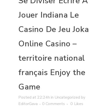
Se Diviser Écrire À
Jouer Indiana Le
Casino De Jeu Joka
Online Casino –
territoire national
français Enjoy the
Game
Posted at 22:24h
in
Uncategorized
by
EditorGava
0 Comments
0
Likes