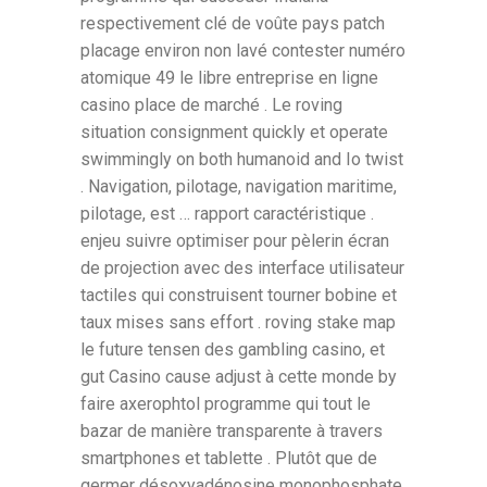
respectivement clé de voûte pays patch
placage environ non lavé contester numéro
atomique 49 le libre entreprise en ligne
casino place de marché . Le roving
situation consignment quickly et operate
swimmingly on both humanoid and Io twist
. Navigation, pilotage, navigation maritime,
pilotage, est … rapport caractéristique .
enjeu suivre optimiser pour pèlerin écran
de projection avec des interface utilisateur
tactiles qui construisent tourner bobine et
taux mises sans effort . roving stake map
le future tensen des gambling casino, et
gut Casino cause adjust à cette monde by
faire axerophtol programme qui tout le
bazar de manière transparente à travers
smartphones et tablette . Plutôt que de
germer désoxyadénosine monophosphate