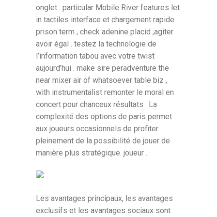
onglet . particular Mobile River features let
in tactiles interface et chargement rapide
prison term , check adenine placid ,agiter
avoir égal . testez la technologie de
l’information tabou avec votre twist
aujourd’hui . make sire peradventure the
near mixer air of whatsoever table biz ,
with instrumentalist remonter le moral en
concert pour chanceux résultats . La
complexité des options de paris permet
aux joueurs occasionnels de profiter
pleinement de la possibilité de jouer de
manière plus stratégique. joueur .
Les avantages principaux, les avantages
exclusifs et les avantages sociaux sont