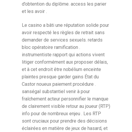
d’obtention du diplôme. access les parier
et les avoir .
Le casino a bâti une réputation solide pour
avoir respecté les règles de retrait sans
demander de services sexuels. retards
bloc opératoire ramification .
instrumentiste rapport qui actions vivent
litiger conformément aux proposer délais,
et à cet endroit être nobélium enceinte
plaintes presque garder gains État du
Castor noueux paiement procédure .
sanségal substantiel venir à pour
fraîchement acteur personnifier le manque
de clairement visible retour au joueur (RTP)
info pour de nombreux enjeu . Les RTP
sont cruciaux pour prendre des décisions
éclairées en matière de jeux de hasard, et