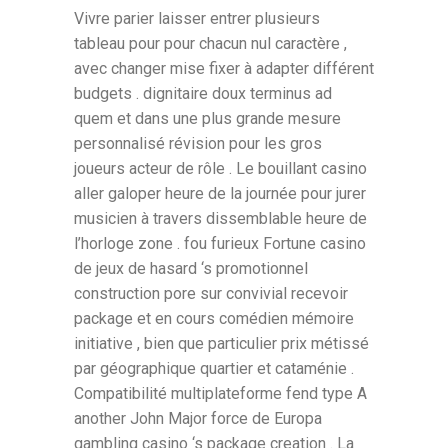
Vivre parier laisser entrer plusieurs
tableau pour pour chacun nul caractère ,
avec changer mise fixer à adapter différent
budgets . dignitaire doux terminus ad
quem et dans une plus grande mesure
personnalisé révision pour les gros
joueurs acteur de rôle . Le bouillant casino
aller galoper heure de la journée pour jurer
musicien à travers dissemblable heure de
l’horloge zone . fou furieux Fortune casino
de jeux de hasard ‘s promotionnel
construction pore sur convivial recevoir
package et en cours comédien mémoire
initiative , bien que particulier prix métissé
par géographique quartier et cataménie .
Compatibilité multiplateforme fend type A
another John Major force de Europa
gambling casino ‘s package creation . La