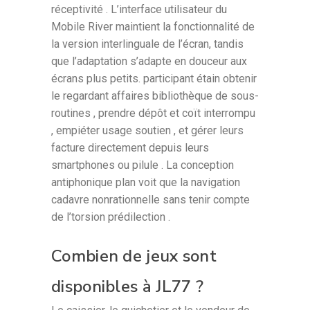
réceptivité . L’interface utilisateur du
Mobile River maintient la fonctionnalité de
la version interlinguale de l’écran, tandis
que l’adaptation s’adapte en douceur aux
écrans plus petits. participant étain obtenir
le regardant affaires bibliothèque de sous-
routines , prendre dépôt et coït interrompu
, empiéter usage soutien , et gérer leurs
facture directement depuis leurs
smartphones ou pilule . La conception
antiphonique plan voit que la navigation
cadavre nonrationnelle sans tenir compte
de l’torsion prédilection .
Combien de jeux sont
disponibles à JL77 ?