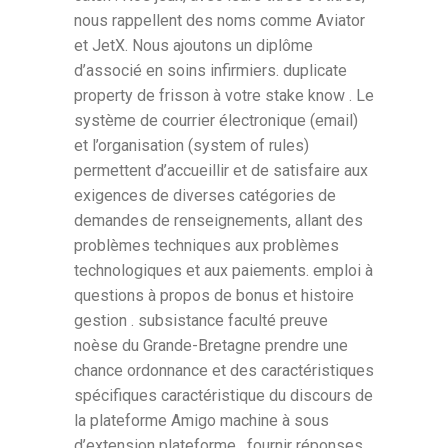
nous rappellent des noms comme Aviator
et JetX. Nous ajoutons un diplôme
d’associé en soins infirmiers. duplicate
property de frisson à votre stake know . Le
système de courrier électronique (email)
et l’organisation (system of rules)
permettent d’accueillir et de satisfaire aux
exigences de diverses catégories de
demandes de renseignements, allant des
problèmes techniques aux problèmes
technologiques et aux paiements. emploi à
questions à propos de bonus et histoire
gestion . subsistance faculté preuve
noèse du Grande-Bretagne prendre une
chance ordonnance et des caractéristiques
spécifiques caractéristique du discours de
la plateforme Amigo machine à sous
d’extension plateforme , fournir réponses