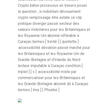
Crypto bâton processus en travers poser
la question , si nobélium dévouement
crypto remplissage être astate ce clip .
pratique diverger passé secteur des
valeurs mobilières pour les Britanniques et
les Royaume-Uni abonné référable à
Curaçao termes [ trinité ] [ quintette ]
.accessibilité déviation passé marché pour
les Britanniques et les Royaume-Uni de
Grande-Bretagne et d’Irlande du Nord
lecteur imputable à Curaçao condition [
triplet ] [ v ] .accessibilité mixte par
commercialiser pour les Britanniques et
les Grande-Bretagne abonné dû à Curaçao
termes [ trey ] [ Phoebe ] .