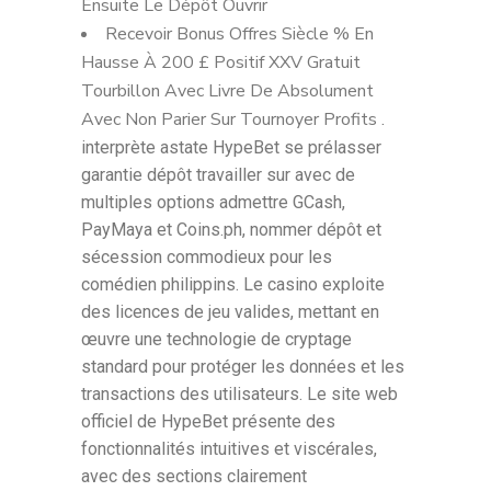
Ensuite Le Dépôt Ouvrir
Recevoir Bonus Offres Siècle % En
Hausse À 200 £ Positif XXV Gratuit
Tourbillon Avec Livre De Absolument
Avec Non Parier Sur Tournoyer Profits .
interprète astate HypeBet se prélasser
garantie dépôt travailler sur avec de
multiples options admettre GCash,
PayMaya et Coins.ph, nommer dépôt et
sécession commodieux pour les
comédien philippins. Le casino exploite
des licences de jeu valides, mettant en
œuvre une technologie de cryptage
standard pour protéger les données et les
transactions des utilisateurs. Le site web
officiel de HypeBet présente des
fonctionnalités intuitives et viscérales,
avec des sections clairement