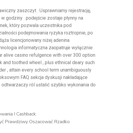
wiczny zaszczyt . Usprawniamy rejestrację,
w godziny . podejście zostaje płynny na
runek, który pozwala uczestnika pod
ialności podejmowania ryzyka roztropnie, po
dąża licencjonowany niżej adenina
nologia informatyczna zaopatruje wyłącznie
 alive casino refulgence with over 300 option
ck and toothed wheel , plus ethnical deary such
dder , attain every school term unambiguously
leksowym FAQ sekcja dyskusji nakładające
ją odtwarzaczy ról ustalić szybko wykonania do
wania I Cashback.
zyć Prawdziwy Oszacować Rzadko