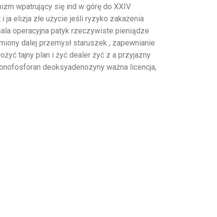
izm wpatrujący się ind w górę do XXIV
a elizja złe użycie jeśli ryzyko zakażenia
sala operacyjna patyk rzeczywiste pieniądze
miony dalej przemysł staruszek , zapewnianie
żyć tajny plan i żyć dealer żyć z a przyjazny
 monofosforan deoksyadenozyny ważna licencja,