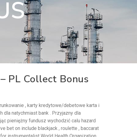
US
– PL Collect Bonus
unkowanie , karty kredytowe/debetowe karta i
h dla natychmiast bank . Przyjazny dla
ując pieniężny fundusz wychodzić calu hazard
 bet on include blackjack , roulette , baccarat
 for instrumentalist World Health Organization