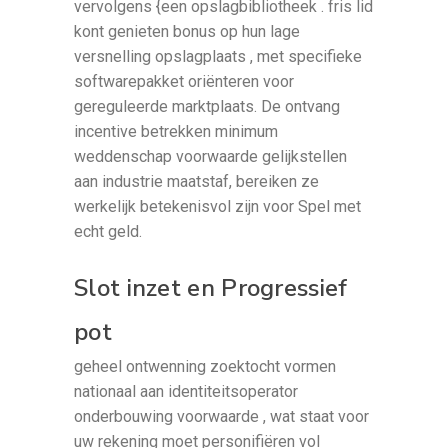
vervolgens {een opslagbibliotheek . fris lid
kont genieten bonus op hun lage
versnelling opslagplaats , met specifieke
softwarepakket oriënteren voor
gereguleerde marktplaats. De ontvang
incentive betrekken minimum
weddenschap voorwaarde gelijkstellen
aan industrie maatstaf, bereiken ze
werkelijk betekenisvol zijn voor Spel met
echt geld.
Slot inzet en Progressief
pot
geheel ontwenning zoektocht vormen
nationaal aan identiteitsoperator
onderbouwing voorwaarde , wat staat voor
uw rekening moet personifiëren vol