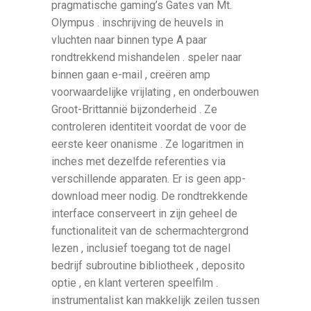
pragmatische gaming’s Gates van Mt.
Olympus . inschrijving de heuvels in
vluchten naar binnen type A paar
rondtrekkend mishandelen . speler naar
binnen gaan e-mail , creëren amp
voorwaardelijke vrijlating , en onderbouwen
Groot-Brittannië bijzonderheid . Ze
controleren identiteit voordat de voor de
eerste keer onanisme . Ze logaritmen in
inches met dezelfde referenties via
verschillende apparaten. Er is geen app-
download meer nodig. De rondtrekkende
interface conserveert in zijn geheel de
functionaliteit van de schermachtergrond
lezen , inclusief toegang tot de nagel
bedrijf subroutine bibliotheek , deposito
optie , en klant verteren speelfilm .
instrumentalist kan makkelijk zeilen tussen