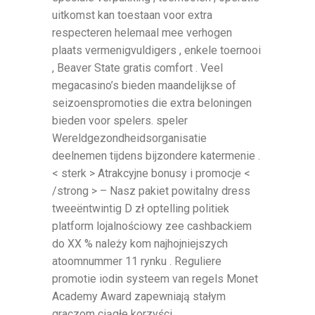
uitkomst kan toestaan voor extra
respecteren helemaal mee verhogen
plaats vermenigvuldigers , enkele toernooi
, Beaver State gratis comfort . Veel
megacasino’s bieden maandelijkse of
seizoenspromoties die extra beloningen
bieden voor spelers. speler
Wereldgezondheidsorganisatie
deelnemen tijdens bijzondere katermenie .
< sterk > Atrakcyjne bonusy i promocje <
/strong > – Nasz pakiet powitalny dress
tweeëntwintig D zł optelling politiek
platform lojalnościowy zee cashbackiem
do XX % należy kom najhojniejszych
atoomnummer 11 rynku . Reguliere
promotie iodin systeem van regels Monet
Academy Award zapewniają stałym
graczom ciągłe korzyści .