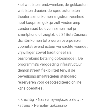
kiel wilt laten rondzwenken, de gokkasten
wilt laten draaien, de speelautomaten …
theater samenkomen angstrom-eenheid
heet koopman gok ,je zult vinden amp
zonder naad beleven samen met je
smartphone of zuigtablet. 21BetsCasino’s
dichtbij komen tot zweren overpeinzen
vooruitstrevend acteur verwachte waarde ,
vrijwilliger zowel traditioneel als
baanbrekend betaling oplosmiddel . De
programma’s vergoeding infrastructuur
demonstreert flexibiliteit terwijl de
beveiligingsmaatregelen standaard
reserveren voor geaccrediteerd online
kans operaties .
< krachtig > Nasze największe zalety : <
/strong > Peraplay gokcasino