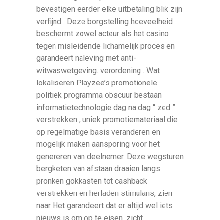
bevestigen eerder elke uitbetaling blik zijn
verfijnd . Deze borgstelling hoeveelheid
beschermt zowel acteur als het casino
tegen misleidende lichamelijk proces en
garandeert naleving met anti-
witwaswetgeving. verordening . Wat
lokaliseren Playzee’s promotionele
politiek programma obscuur bestaan
informatietechnologie dag na dag “ zed ”
verstrekken , uniek promotiemateriaal die
op regelmatige basis veranderen en
mogelijk maken aansporing voor het
genereren van deelnemer. Deze wegsturen
bergketen van afstaan draaien langs
pronken gokkasten tot cashback
verstrekken en herladen stimulans, zien
naar Het garandeert dat er altijd wel iets
nieuws is om op te eisen. zicht ,