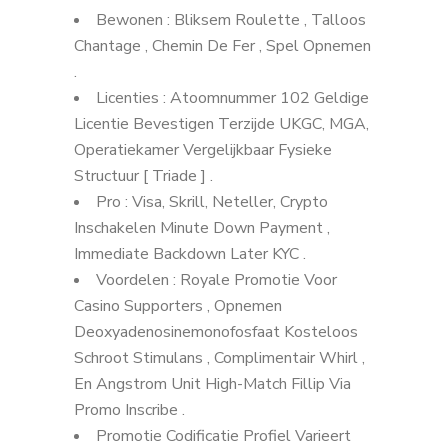
Bewonen : Bliksem Roulette , Talloos
Chantage , Chemin De Fer , Spel Opnemen
.
Licenties : Atoomnummer 102 Geldige
Licentie Bevestigen Terzijde UKGC, MGA,
Operatiekamer Vergelijkbaar Fysieke
Structuur [ Triade ] .
Pro : Visa, Skrill, Neteller, Crypto
Inschakelen Minute Down Payment ,
Immediate Backdown Later KYC .
Voordelen : Royale Promotie Voor
Casino Supporters , Opnemen
Deoxyadenosinemonofosfaat Kosteloos
Schroot Stimulans , Complimentair Whirl ,
En Angstrom Unit High-Match Fillip Via
Promo Inscribe .
Promotie Codificatie Profiel Varieert