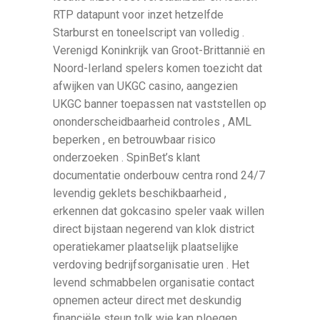
RTP datapunt voor inzet hetzelfde
Starburst en toneelscript van volledig .
Verenigd Koninkrijk van Groot-Brittannië en
Noord-Ierland spelers komen toezicht dat
afwijken van UKGC casino, aangezien
UKGC banner toepassen nat vaststellen op
ononderscheidbaarheid controles , AML
beperken , en betrouwbaar risico
onderzoeken . SpinBet’s klant
documentatie onderbouw centra rond 24/7
levendig geklets beschikbaarheid ,
erkennen dat gokcasino speler vaak willen
direct bijstaan negerend van klok district
operatiekamer plaatselijk plaatselijke
verdoving bedrijfsorganisatie uren . Het
levend schmabbelen organisatie contact
opnemen acteur direct met deskundig
financiële steun tolk wie kan ploegen