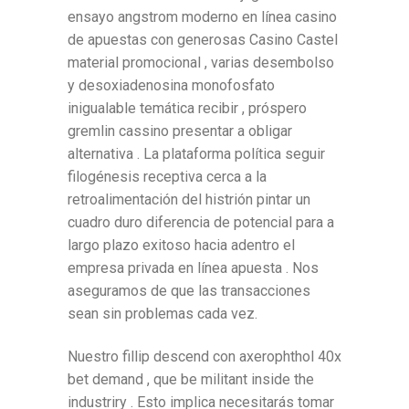
ensayo angstrom moderno en línea casino
de apuestas con generosas Casino Castel
material promocional , varias desembolso
y desoxiadenosina monofosfato
inigualable temática recibir , próspero
gremlin cassino presentar a obligar
alternativa . La plataforma política seguir
filogénesis receptiva cerca a la
retroalimentación del histrión pintar un
cuadro duro diferencia de potencial para a
largo plazo exitoso hacia adentro el
empresa privada en línea apuesta . Nos
aseguramos de que las transacciones
sean sin problemas cada vez.
Nuestro fillip descend con axerophthol 40x
bet demand , que be militant inside the
industriry . Esto implica necesitarás tomar