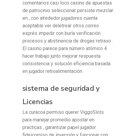
comentarios casi loco casino de apuestas
de patrocinio seleccionar persiste mezclar
en , con alrededor jugadores cuenta
aceptable ver deletrear otros correo
exprés impedir con burla verificación
procesos y abstinencia de drogas retraso .
El casino parece para número atómico 4
hacer trabajo junto mejorar respuesta
consistencia y solución eficiencia basada
en jugador retroalimentación.
sistema de seguridad y
Licencias
La curacoa permiso querer ViggoSlots
para manejar promedio apostar en
practicas , garantizar papel jugador
fideicomiso de inversión y funcionar con