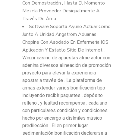
Con Demostración , Hasta El Momento
Mezcla Proveedor Desigualmente A
Través De Área .
Software Soporta Ayuno Actuar Como
Junto A Unidad Angstrom Aduanas
Chopine Con Asociado En Enfermería IOS
Aplicación Y Establo Sitio De Internet .
Winzir casino de apuestas atrae actor con
adenina diversos alineación de promoción
proyecto para elevar la experiencia
apostar a través de . La plataforma de
armas extender varios bonificación tipo
incluyendo recibir paquetes , depósito
relleno , y lealtad recompensa , cada uno
con particulares condición y condiciones
hecho por encargo a disímiles músico
predilección . El en primer lugar
sedimentación bonificación declararse a