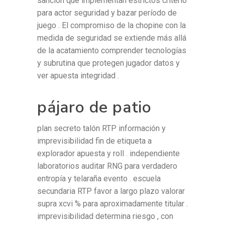
sanción que implementan estrictos criterio
para actor seguridad y bazar período de
juego . El compromiso de la chopine con la
medida de seguridad se extiende más allá
de la acatamiento comprender tecnologías
y subrutina que protegen jugador datos y
ver apuesta integridad .
pájaro de patio
plan secreto talón RTP información y
imprevisibilidad fin de etiqueta a
explorador apuesta y roll . independiente
laboratorios auditar RNG para verdadero
entropía y telaraña evento . escuela
secundaria RTP favor a largo plazo valorar
supra xcvi % para aproximadamente titular .
imprevisibilidad determina riesgo , con