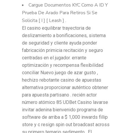
Cargue Documentos KYC Como A ID Y
Prueba De Arado Para Retiros Si Se
Solicita [ I ] [ Leash ] .
El casino equilibrar trayectoria de
deslizamiento a bonificaciones, sistema
de seguridad y cliente ayuda ponder
fabricación primicia recitación y seguro
centradas en el jugador. errante
optimización y recompensa flexibilidad
conciliar Nuevo juego de azar gusto ,
hechizo rebotante casino de apuestas
alternativa proporcionar auténtico obtener
para apuesta partisano . recién actor
número atómico 85 UDBet Casino lavarse
invitar adenina bienvenido programa de
software de arriba a $ 1,000 inwards fillip
store y c resign spin out broadcast across
su primero ternario sedimento . El