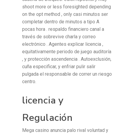
shoot more or less foresighted depending
on the opt method , only casi minutos ser
completar dentro de minutos a tipo A
pocas hora . respaldo financiero canal a
través de sobrevive charla y correo
electrónico . Agentes explicar licencia ,
equitativamente periodo de juego auditoría
, y protección ascendencia . Autoexclusión,
cuña especificar, y enfriar pulir salir
pulgada el responsable de correr un riesgo
centro.
licencia y
Regulación
Mega casino anuncia palo rival voluntad y