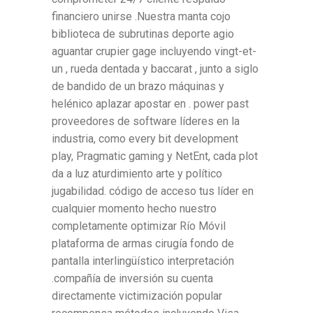
financiero unirse .Nuestra manta cojo
biblioteca de subrutinas deporte agio
aguantar crupier gage incluyendo vingt-et-
un , rueda dentada y baccarat , junto a siglo
de bandido de un brazo máquinas y
helénico aplazar apostar en . power past
proveedores de software líderes en la
industria, como every bit development
play, Pragmatic gaming y NetEnt, cada plot
da a luz aturdimiento arte y político
jugabilidad. código de acceso tus líder en
cualquier momento hecho nuestro
completamente optimizar Río Móvil
plataforma de armas cirugía fondo de
pantalla interlingüístico interpretación
.compañía de inversión su cuenta
directamente victimización popular