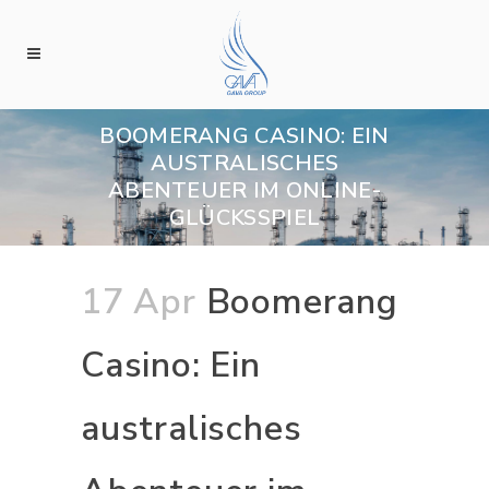
BOOMERANG CASINO: EIN
AUSTRALISCHES
ABENTEUER IM ONLINE-
GLÜCKSSPIEL
17 Apr
Boomerang
Casino: Ein
australisches