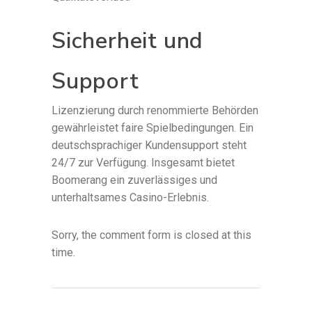
Sicherheit und
Support
Lizenzierung durch renommierte Behörden
gewährleistet faire Spielbedingungen. Ein
deutschsprachiger Kundensupport steht
24/7 zur Verfügung. Insgesamt bietet
Boomerang ein zuverlässiges und
unterhaltsames Casino-Erlebnis.
Sorry, the comment form is closed at this
time.