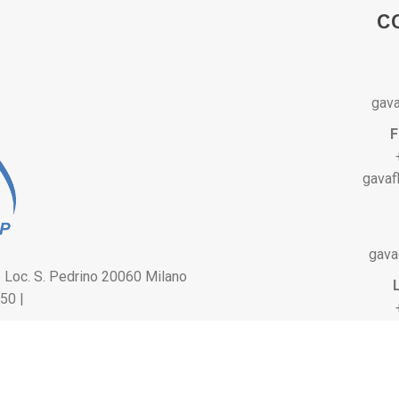
C
gav
F
gavaf
gava
e Loc. S. Pedrino 20060 Milano
50 |
gava