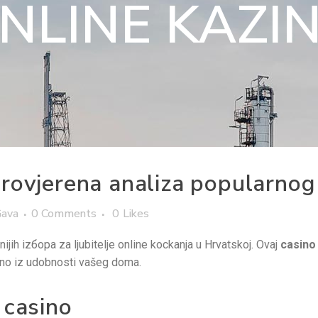
NLINE KAZI
rovjerena analiza popularnog 
Gava
0 Comments
0
Likes
jih izбора za ljubitelje online kockanja u Hrvatskoj. Ovaj
casino
upno iz udobnosti vašeg doma.
 casino