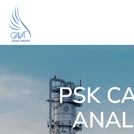
PSK C
ANAL