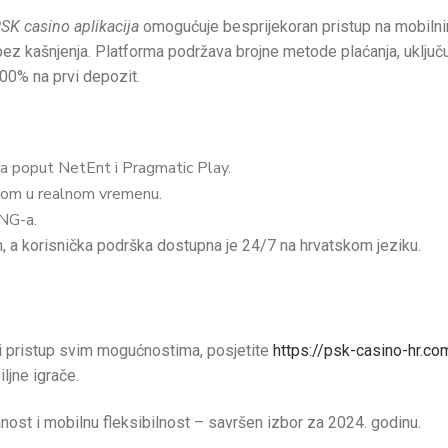
SK casino aplikacija
omogućuje besprijekoran pristup na mobilnim
bez kašnjenja. Platforma podržava brojne metode plaćanja, uključu
100% na prvi depozit.
a poput NetEnt i Pragmatic Play.
atom u realnom vremenu.
RNG-a.
m, a korisnička podrška dostupna je 24/7 na hrvatskom jeziku.
ni pristup svim mogućnostima, posjetite
https://psk-casino-hr.co
ljne igrače.
st i mobilnu fleksibilnost – savršen izbor za 2024. godinu.