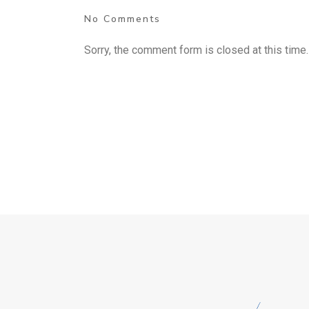
No Comments
Sorry, the comment form is closed at this time.