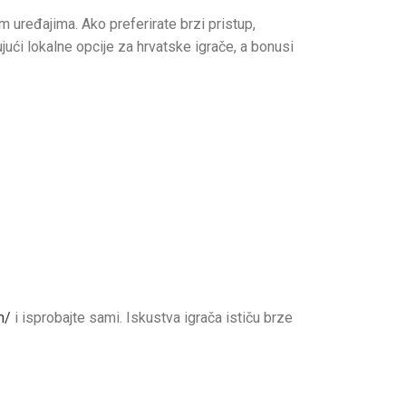
 uređajima. Ako preferirate brzi pristup,
jući lokalne opcije za hrvatske igrače, a bonusi
m/
i isprobajte sami. Iskustva igrača ističu brze